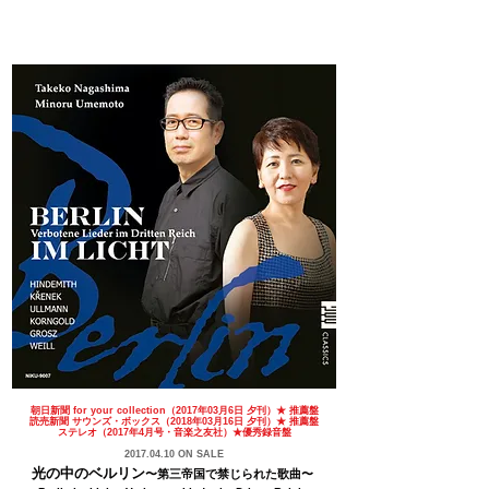
​朝日新聞 for your collection（2017年03月6日 夕刊）★ 推薦盤​
読売新聞 サウンズ・ボックス（2018年03月16日 夕刊）★ 推薦盤
ステレオ（2017年4⽉号・⾳楽之友社）★優秀録音盤
2017.04.10
ON SALE
光の中のベルリン
〜第三帝国で禁じられた歌曲〜