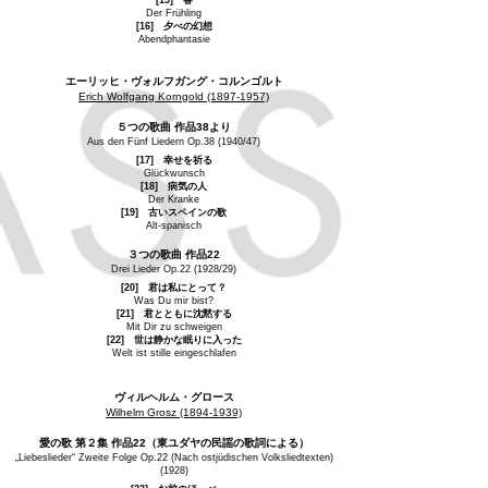
[15] 春
Der Frühling
[16] 夕べの幻想
Abendphantasie
エーリッヒ・ヴォルフガング・コルンゴルト
Erich Wolfgang Korngold
(1897-1957)
５つの歌曲 作品38より
Aus den Fünf Liedern Op.38 (1940/47)
[17] 幸せを祈る
Glückwunsch
[18] 病気の人
Der Kranke
[19] 古いスペインの歌
Alt-spanisch
３つの歌曲 作品22
Drei Lieder Op.22 (1928/29)
[20] 君は私にとって？
Was Du mir bist?
[21] 君とともに沈黙する
Mit Dir zu schweigen
[22] 世は静かな眠りに入った
Welt ist stille eingeschlafen
ヴィルヘルム・グロース
Wilhelm Grosz
(1894-1939)
愛の歌 第２集 作品22（東ユダヤの民謡の歌詞による）
„Liebeslieder“ Zweite Folge Op.22 (Nach ostjüdischen Volksliedtexten)
(1928)