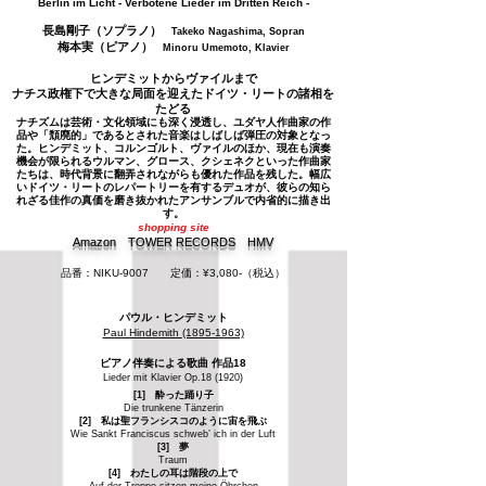
Berlin im Licht - Verbotene Lieder im Dritten Reich -
長島剛子（ソプラノ）
Takeko Nagashima, Sopran
梅本実（ピアノ）
Minoru Umemoto, Klavier
ヒンデミットからヴァイルまで
ナチス政権下で大きな局面を迎えたドイツ・リートの諸相を
たどる
ナチズムは芸術・文化領域にも深く浸透し、ユダヤ人作曲家の作
品や「頽廃的」であるとされた音楽はしばしば弾圧の対象となっ
た。ヒンデミット、コルンゴルト、ヴァイルのほか、現在も演奏
機会が限られるウルマン、グロース、クシェネクといった作曲家
たちは、時代背景に翻弄されながらも優れた作品を残した。幅広
いドイツ・リートのレパートリーを有するデュオが、彼らの知ら
れざる佳作の真価を磨き抜かれたアンサンブルで内省的に描き出
す。
shopping site
Amazon
TOWER RECORDS
HMV
品番：NIKU-9007
定価：¥3,080-（税込）
パウル・ヒンデミット
Paul Hindemith
(1895-1963)
ピアノ伴奏による歌曲 作品18
Lieder mit Klavier Op.18 (1920)
[1] 酔った踊り子
Die trunkene Tänzerin
[2] 私は聖フランシスコのように宙を飛ぶ
Wie Sankt Franciscus schweb’ ich in der Luft
[3] 夢
Traum
[4] わたしの耳は階段の上で