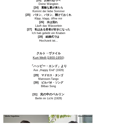
[23] お前のほっぺ
Deine Wänglein
[24] 素敵な夏が来たら
Kommt der liebe Sommer
[25] パタン、パタン、開けておくれ
Klipp, klapp, öffne mir
[26] 水は流れ
Läuft das Wässerlein
[27] 私はある若者が好きになった
Ich hab geliebt ein Knaben
[28] 結婚式では
Hochzeit ist...
クルト・ヴァイル
Kurt Weill
(1900-1950)
「ハッピー・エンド」より
Aus „Happy End“ (1929)
[29] マドロス・タンゴ
Matrosen-Tango
[30] ビルバオ・ソング
Bilbao Song
光の中のベルリン
[31]
Berlin im Licht (1928)