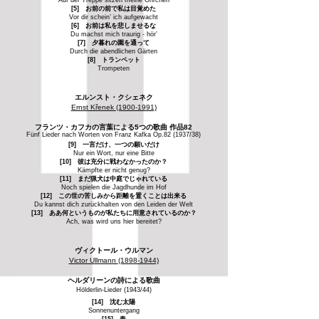
Auf der Treppe sitzen meine Öhrchen
[5] お前の前で私は目覚めた
Vor dir schein’ ich aufgewacht
[6] お前は私を悲しませるな
Du machst mich traurig - hör’
[7] 夕暮れの園を通って
Durch die abendlichen Gärten
[8] トランペット
Trompeten
エルンスト・クシェネク
Ernst Křenek
(1900-1991)
フランツ・カフカの言葉による5つの歌曲 作品82
Fünf Lieder nach Worten von Franz Kafka Op.82 (1937/38)
[9] 一言だけ、一つの願いだけ
Nur ein Wort, nur eine Bitte
[10] 彼は充分に戦わなかったのか？
Kämpfte er nicht genug?
[11] まだ猟犬は中庭でじゃれている
Noch spielen die Jagdhunde im Hof
[12] この世の苦しみから距離を置くことは出来る
Du kannst dich zurückhalten von den Leiden der Welt
[13] ああ何というものが私たちに用意されているのか？
Ach, was wird uns hier bereitet?
ヴィクトール・ウルマン
Victor Ullmann
(1898-1944)
ヘルダリーンの詩による歌曲
Hölderlin-Lieder (1943/44)
[14] 沈む太陽
Sonnenuntergang