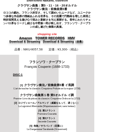
Shin'ichiro Nakano, clavecin
クラヴサン曲集：第5・11・16・20オルドル
クラヴサン奏法：前奏曲第5番
ロココの戯れ、フランス的甘さ、そして謎めいたムードなど、ユニークか
つ多様な作品群の情緒あふれる世界を、その流麗で円熟味を増した表現と
時折垣間見える遊び心で深みと新鮮さを与え展開する。長年にわたりチェ
ンバロ界をリードし続ける中野振一郎が映し出す、フランソワ・クープラ
ンの成し遂げた偉業の真価。
shopping site
Amazon
TOWER RECORDS
HMV
Download & Streaming
Download & Streaming
（
全集）
品番：NIKU-9057,58
定価：¥3,300-（税込）
フランソワ・クープラン
François Couperin
(1688-1733)
DISC-1
クラヴサン奏法／前奏曲第5番 イ長調
[1]
L’art de toucher le clavecin: Cinquième Prélude en la majeur (1716)
クラヴサン曲集第１巻 第5オルドル イ調
Premier Livre de pièces de clavecin: Cinquième Ordre en la (1713)
[2] ロジヴィエール／アルマンド（威厳をもって、遅くなく）
La Logiviére/ Allemande (Majestueusement, sans lenteur)
[3] 第1クラント
Première Courante
[4] 第2クラント
Seconde Courante
[5] 危険／サラバンド（荘重に）
La Dangereuse/ Sarabande (Gravement)