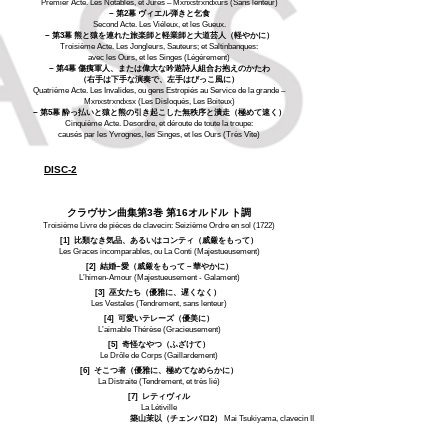
Premier Acte. Les Notables, et Jurés – Mxnxstrxndxurs (Sans lenteur)
− 第2幕 ヴィエル弾きと乞食
Second Acte. Les Viéleux, et les Gueux.
− 第3幕 熊と猿を連れた旅楽師と軽業師と大道芸人（軽やかに）
Troisième Acte. Les Jongleurs, Sauteurs; et Saltinbanques:
avec les Ours, et les Singes (Légérement)
− 第4幕 傷痍軍人、または偉大な吟遊詩人組合お抱えのかたわ
（右手は下手な演奏で、左手はびっこ風に）
Quatrième Acte. Les Invalides, ou gens Estropiés au Service de la grande –
Mxnxstrxndxsx (Les Disloqués, Les Boiteux)
− 第5幕 酔っ払いと猿と熊の引き起こした無秩序と潰走（極めて速く）
Cinquième Acte. Desordre, et déroute de toute la troupe:
causés par les Yvrognes, les Singes, et les Ours (Très Vîte)
DISC-2
クラヴサン曲集第3巻 第16オルドル ト調
Troisième Livre de pièces de clavecin: Seizième Ordre en sol (1722)
[1] 比類なき気品、あるいはコンティ（威厳をもって）
Les Graces incomparables, ou La Conti (Majestueusement)
[2] 結婚−愛（威厳をもって – 華やかに）
L’himen-Amour (Majestueusement - Galament)
[3] 巫女たち（優雅に、遅くなく）
Les Vestales (Tendrement, sans lenteur)
[4] 可愛いテレーズ（優美に）
L’aimable Thérèse (Gracieusement)
[5] 奇怪なやつ（ふざけて）
Le Drôle de Corps (Gaillardement)
[6] そこつ者（優雅に、極めてなめらかに）
La Distraite (Tendrement, et très lié)
[7] レティヴィル
La Létiville
築山茉以（チェンバロ2）
Mai Tsukiyama, clavecin II