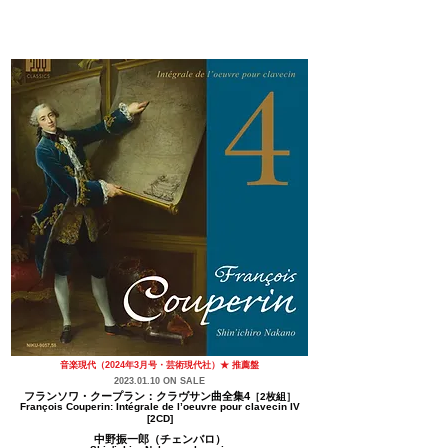
音楽現代（2024年3月号・芸術現代社）★ 推薦盤
2023.01.10
ON SALE
フランソワ・クープラン：クラヴサン曲全集4
［2枚組］
François Couperin: Intégrale de l’oeuvre pour clavecin IV
[2CD]
中野振一郎（チェンバロ）