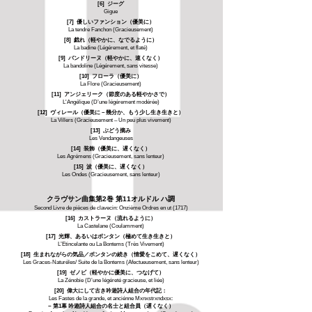
[6] ジーグ
Gigue
[7] 優しいファンション（優美に）
La tendre Fanchon (Gracieusement)
[8] 戯れ（軽やかに、なでるように）
La badine (Légérement, et flaté)
[9] バンドリーヌ（軽やかに、速くなく）
La bandoline (Légérement, sans vitesse)
[10] フローラ（優美に）
La Flore (Gracieusement)
[11] アンジェリーク（節度のある軽やかさで）
L'Angélique (D’une légérement modérée)
[12] ヴィレール（優美に – 幾分か、もう少し生き生きと）
La Villers (Gracieusement – Un peu plus vivement)
[13] ぶどう摘み
Les Vendangeuses
[14] 装飾（優美に、遅くなく）
Les Agrémens (Gracieusement, sans lenteur)
[15] 波（優美に、遅くなく）
Les Ondes (Gracieusement, sans lenteur)
クラヴサン曲集第2巻 第11オルドル ハ調
Second Livre de pièces de clavecin: Onzième Ordres en ut (1717)
[16] カストラーヌ（流れるように）
La Castelane (Coulamment)
[17] 光輝、あるいはボンタン（極めて生き生きと）
L’Etincelante ou La Bontems (Très Vivement)
[18] 生まれながらの気品／ボンタンの続き（情愛をこめて、遅くなく）
Les Graces-Naturéles/ Suite de la Bontems (Afectueusement, sans lenteur)
[19] ゼノビ（軽やかに優美に、つなげて）
La Zénobie (D’une légéreté gracieuse, et liée)
[20] 偉大にして古き吟遊詩人組合の年代記：
Les Fastes de la grande, et anciénne Mxnxstrxndxsx:
− 第1幕 吟遊詩人組合の名士と組合員（遅くなく）