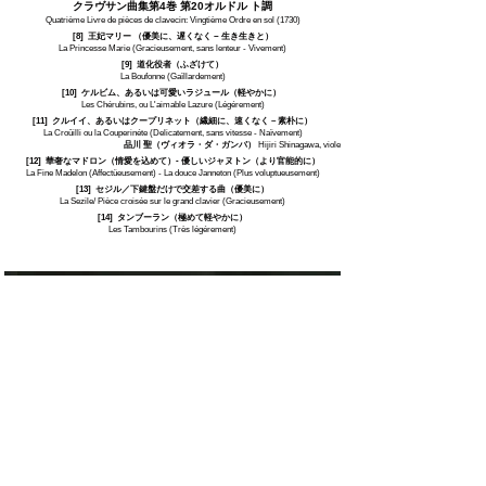
クラヴサン曲集第4巻 第20オルドル ト調
Quatrième Livre de pièces de clavecin: Vingtième Ordre en sol (1730)
[8] 王妃マリー （優美に、遅くなく − 生き生きと）
La Princesse Marie (Gracieusement, sans lenteur - Vivement)
[9] 道化役者（ふざけて）
La Boufonne (Gaïllardement)
[10] ケルビム、あるいは可愛いラジュール（軽やかに）
Les Chérubins, ou L'aimable Lazure (Légérement)
[11] クルイイ、あるいはクープリネット（繊細に、速くなく – 素朴に）
La Croûilli ou la Couperinéte (Delicatement, sans vitesse - Naïvement)
品川 聖（ヴィオラ・ダ・ガンバ）
Hijiri Shinagawa, viole
[12] 華奢なマドロン（情愛を込めて）- 優しいジャヌトン（より官能的に）
La Fine Madelon (Affectüeusement) - La douce Janneton (Plus voluptueusement)
[13] セジル／下鍵盤だけで交差する曲（優美に）
La Sezile/ Pièce croisée sur le grand clavier (Gracieusement)
[14] タンブーラン（極めて軽やかに）
Les Tambourins (Très légérement)